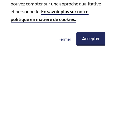
Integrated Facility Management
pouvez compter sur une approche qualitative
Service d'assistance
et personnelle.
En savoir plus sur notre
Beveiligingsdiensten
politique en matière de cookies.
Business support
Event support
Meeting Room Management
Fermer
Accepter
Concierge en Lifestyle Services
Schoonmaak
Handyman en Gebouwbeheer
Service de réception
Restez informé et recevez nos lettres
d’information