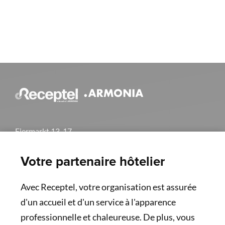
Eiermarkt 13-17
2000 Antwerpen
+32 (0)3 369 6280
Votre partenaire hôtelier
info@receptel.be
Avec Receptel, votre organisation est assurée
d'un accueil et d'un service à l'apparence
professionnelle et chaleureuse. De plus, vous