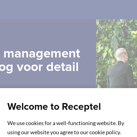
m management
og voor detail
n elke reservatie nauwkeurig en
an de opstelling van de zaal tot
Welcome to Receptel
aal. Bij aankomst begeleiden zij uw
ficiënt naar de juiste ruimte. Tijdens
oonlijke assistent, en na afloop zorgen
We use cookies for a well-functioning website. By
rde is voor het volgende overlegmoment.
using our website you agree to our cookie policy.