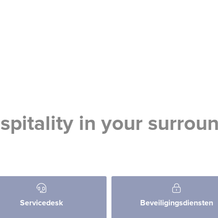
spitality in your surrou
Servicedesk
Beveiligingsdiensten